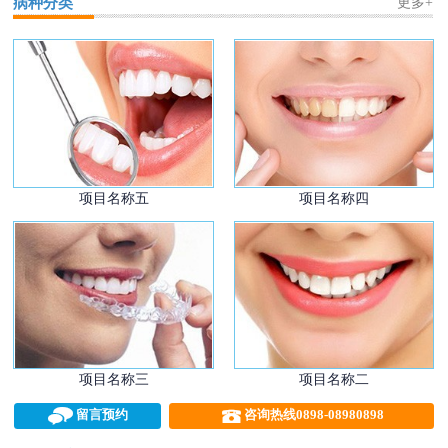
病种分类
更多+
项目名称五
项目名称四
项目名称三
项目名称二


留言预约
咨询热线0898-08980898