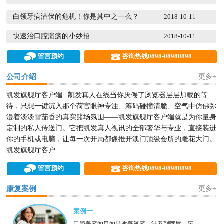
白领牙病潜伏的危机！你是其中之一么？
2018-10-11
快速治口腔溃疡的小妙招
2018-10-11


留言预约
咨询热线0898-08980898
公司介绍
更多+
凯发旗舰厅客户端 | 凯发真人在线当你厌倦了浏览器层层加载的等
待，只想一键沉入那个荷官眼神专注、筹码碰撞清脆、空气中仿佛弥
漫着淡淡雪茄香的真实赌场氛围——凯发旗舰厅客户端就是为你量身
定制的私人传送门。它把凯发真人视讯的全部奢华与专业，直接装进
你的手机或电脑，让每一次开局都像推开澳门顶级会所的雕花大门。
凯发旗舰厅客户...


留言预约
咨询热线0898-08980898
康复案例
更多+
案例一
口腔美容的目的是改善笑容，涉及到嘴唇、牙